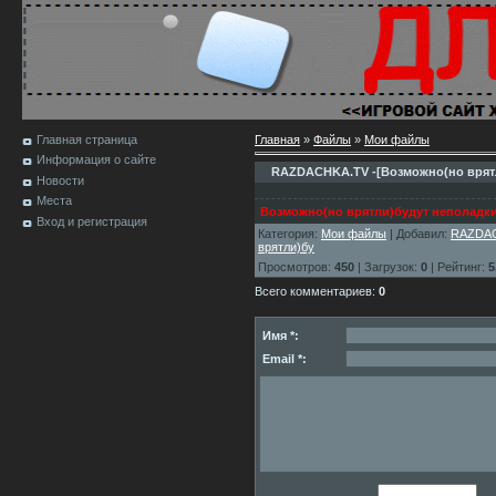
Главная страница
Главная
»
Файлы
»
Мои файлы
Информация о сайте
RAZDACHKA.TV -[Возможно(но врятл
Новости
Места
Возможно(но врятли)будут неполадки
Вход и регистрация
Категория
:
Мои файлы
|
Добавил
:
RAZDA
врятли)бу
Просмотров
:
450
|
Загрузок
:
0
|
Рейтинг
:
5
Всего комментариев
:
0
Имя *:
Email *: