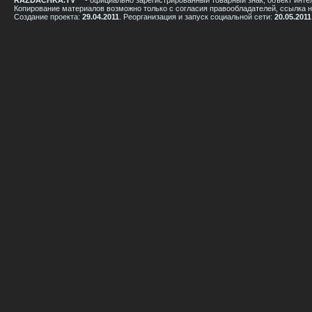
RAZDACHKA.TV™
-
официально зарегистрированный товарный знак, объект инте
Копирование материалов возможно только с согласия правообладателей, ссылка на 
Создание проекта:
29.04.2011
. Реорганизация и запуск социальной сети:
20.05.2011